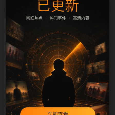
栏目内容归集
滤和 description 长度检查。栏目内容按每日少量新增
的方式持续扩展，每篇保留相关问题、站内推荐和清晰
的层级路径，减少用户反复返回搜索页。第11篇作为本
栏目的初始建设内容，主要用于补齐栏目深度、稳定内
链结构，并为后续专题聚合提供可点击入口。如果后续
发现页面缺图、标题过短、描述为空或正文不足，将进
入每日 SEO 检查清单自动修正。
相关问题
明星黑料后续如何更新？按每日少量、主题相