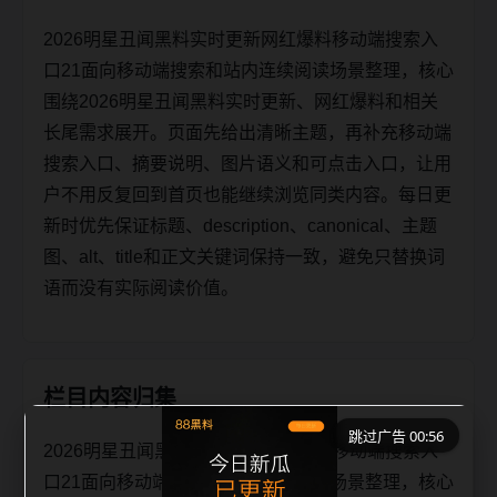
2026明星丑闻黑料实时更新网红爆料移动端搜索入
口21面向移动端搜索和站内连续阅读场景整理，核心
围绕2026明星丑闻黑料实时更新、网红爆料和相关
长尾需求展开。页面先给出清晰主题，再补充移动端
搜索入口、摘要说明、图片语义和可点击入口，让用
户不用反复回到首页也能继续浏览同类内容。每日更
新时优先保证标题、description、canonical、主题
图、alt、title和正文关键词保持一致，避免只替换词
语而没有实际阅读价值。
栏目内容归集
跳过广告 00:56
2026明星丑闻黑料实时更新网红爆料移动端搜索入
口21面向移动端搜索和站内连续阅读场景整理，核心