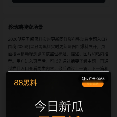
移动端搜索场景
2026明星丑闻黑料实时更新网红爆料移动端专题入口7
围绕2026明星丑闻黑料实时更新与网红爆料展开，页
面按照移动端浏览习惯整理标题、描述、图片和站内推
荐。用户进入页面后，可以先通过摘要了解主题，再通
过栏目入口查看同类内容，最后通过上一篇、下一篇和
热门推荐继续浏览。本页强调内容归集和主题一致性，
跳过广告 00:56
避免无关关键词堆砌，也避免多个站点同步发布完全相
同的标题。图片说明、文件名、alt 和 title 均围绕主关
键词、栏目词和文章标题生成，便于搜索引擎理解页面
主题。后续采集时将继续执行远程图片本地化、坏图默
认图兜底、标题重复过