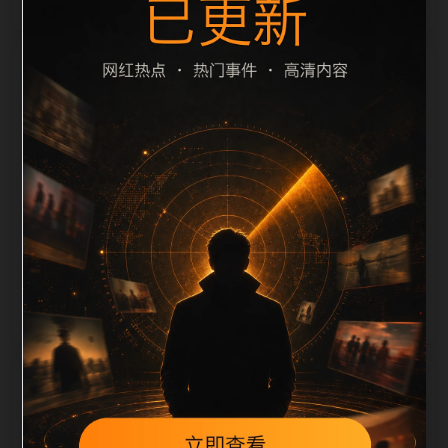
栏目内容归集
滤和 description 长度检查。栏目内容按每日少量新增
的方式持续扩展，每篇保留相关问题、站内推荐和清晰
的层级路径，减少用户反复返回搜索页。第27篇作为本
栏目的初始建设内容，主要用于补齐栏目深度、稳定内
链结构，并为后续专题聚合提供可点击入口。如果后续
发现页面缺图、标题过短、描述为空或正文不足，将进
入每日 SEO 检查清单自动修正。
相关问题
网红爆料后续如何更新？按每日少量、主题相