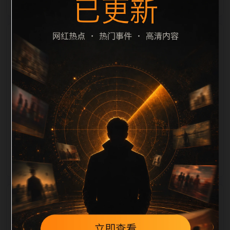
栏目内容归集
过滤和 description 长度检查。栏目内容按每日少量新
增的方式持续扩展，每篇保留相关问题、站内推荐和清
晰的层级路径，减少用户反复返回搜索页。第40篇作为
本栏目的初始建设内容，主要用于补齐栏目深度、稳定
内链结构，并为后续专题聚合提供可点击入口。如果后
续发现页面缺图、标题过短、描述为空或正文不足，将
进入每日 SEO 检查清单自动修正。
相关问题
翻车事件后续如何更新？按每日少量、主题相