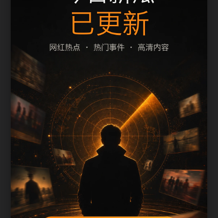
2026明星丑闻黑料实时更新相关页面通常需要先判
断标题、摘要和栏目是否一致。本页围绕黑料合集
整理阅读入口，减少用户在手机端反复返回搜索结
果的次数。
页面保留清晰的栏目路径、站内推荐和 sitemap 入
口，方便继续浏览同主题内容。
内容归集说明
2026明星丑闻黑料实时更新会按栏目持续补充新内
容，标题、description、正文摘要和图片说明保持同
一主题，避免无关词堆砌。
后续采集或 AI 生成内容时，每篇应不少于 650 字，
并配套主题图、alt/title 和同类推荐。