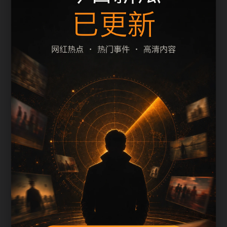
2026明星丑闻黑料实时更新相关页面通常需要先判
断标题、摘要和栏目是否一致。本页围绕黑料合集
整理阅读入口，减少用户在手机端反复返回搜索结
果的次数。
页面保留清晰的栏目路径、站内推荐和 sitemap 入
口，方便继续浏览同主题内容。
内容归集说明
2026明星丑闻黑料实时更新会按栏目持续补充新内
容，标题、description、正文摘要和图片说明保持同
一主题，避免无关词堆砌。
后续采集或 AI 生成内容时，每篇应不少于 650 字，
并配套主题图、alt/title 和同类推荐。