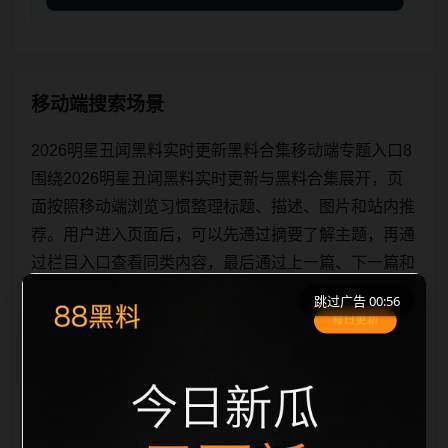
移动端搜索场景
2026明星丑闻黑料实时更新黑料合集移动端专题入口8
围绕2026明星丑闻黑料实时更新与黑料合集展开，页
面按照移动端浏览习惯整理标题、描述、图片和站内推
荐。用户进入页面后，可以先通过摘要了解主题，再通
过栏目入口查看同类内容，最后通过上一篇、下一篇和
热门推荐继续浏览。本页强调内容归集和主题一致性，
跳过广告 00:56
避免无关关键词堆砌，也避免多个站点同步发布完全相
同的标题。图片说明、文件名、alt 和 title 均围绕主关
键词、栏目词和文章标题生成，便于搜索引擎理解页面
主题。后续采集时将继续执行远程图片本地化、坏图默
认图兜底、标题重复过