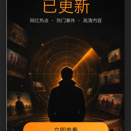
栏目内容归集
滤和 description 长度检查。栏目内容按每日少量新增
的方式持续扩展，每篇保留相关问题、站内推荐和清晰
的层级路径，减少用户反复返回搜索页。第48篇作为本
栏目的初始建设内容，主要用于补齐栏目深度、稳定内
链结构，并为后续专题聚合提供可点击入口。如果后续
发现页面缺图、标题过短、描述为空或正文不足，将进
入每日 SEO 检查清单自动修正。
相关问题
黑料合集后续如何更新？按每日少量、主题相