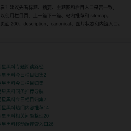
始看？建议先看标题、摘要、主题图和栏目入口是否一致。
使用栏目页、上一篇下一篇、站内推荐和 sitemap。
00、description、canonical、图片状态和内链入口。
新明星黑料专题阅读路径
明星黑料今日栏目归集2
新明星黑料今日栏目归集
新明星黑料同类推荐导航
明星黑料今日栏目归集2
明星黑料热门内容推荐14
明星黑料相关问题整理20
明星黑料移动端搜索入口26