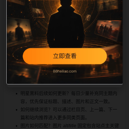
能被搜索引擎
相关问题与推荐
理解，也能让真实用户顺着栏目继续浏览。同站连续更
新时避免重复标题和重复首段，优先补充不同关键词、
不同栏目词和不同问题角度。栏目页则保留清晰入口，
方便后续专题自动归集。发布后按真实浏览器复查首
屏、图片、跳转体验、相关推荐和加载速度。
明星黑料后续如何更新？每日少量补充同主题内
容，优先保证标题、描述、图片和正文一致。
如何继续浏览？可以通过栏目页、上一篇、下一
篇和站内推荐进入更多同类页面。
图片如何匹配？图片 alt/title 固定包含站点主关键