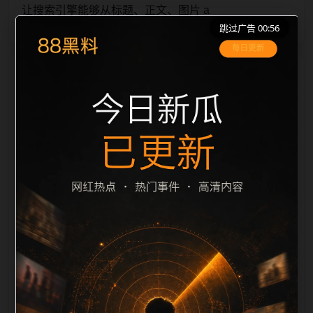
让搜索引擎能够从标题、正文、图片 a
跳过广告 00:56
栏目内容归集
lt、title 之间识别一致主题。后续每日采集时，建议继
续执行远程图片本地化、坏图默认图兜底、标题去重和
description 长度过滤。如果同一主题下有多个相近页
面，应通过不同角度补充事件背景、访问场景、相关问
题或专题入口，降低站群页面之间的重复感。页面底部
保留同类推荐、上一篇下一篇和 sitemap 入口，保证重
要页面点击深度尽量控制在三次以内。正文维护时可按
用户搜索路径补充三类信息：入口是否稳定、同栏目还
有哪些可继续阅读、移动端打开时图片和摘要是否一
致。每次新增内容后同步检查标题、description、
canonical、主题图、alt、title和推荐链接，确保页面既