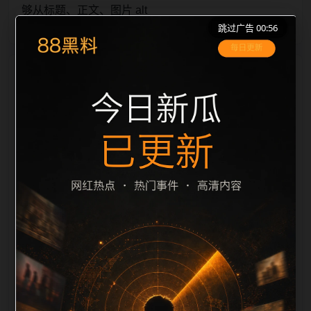
够从标题、正文、图片 alt
跳过广告 00:56
栏目内容归集
、title 之间识别一致主题。后续每日采集时，建议继续
执行远程图片本地化、坏图默认图兜底、标题去重和
description 长度过滤。如果同一主题下有多个相近页
面，应通过不同角度补充事件背景、访问场景、相关问
题或专题入口，降低站群页面之间的重复感。页面底部
保留同类推荐、上一篇下一篇和 sitemap 入口，保证重
要页面点击深度尽量控制在三次以内。正文维护时可按
用户搜索路径补充三类信息：入口是否稳定、同栏目还
有哪些可继续阅读、移动端打开时图片和摘要是否一
致。每次新增内容后同步检查标题、description、
canonical、主题图、alt、title和推荐链接，确保页面既