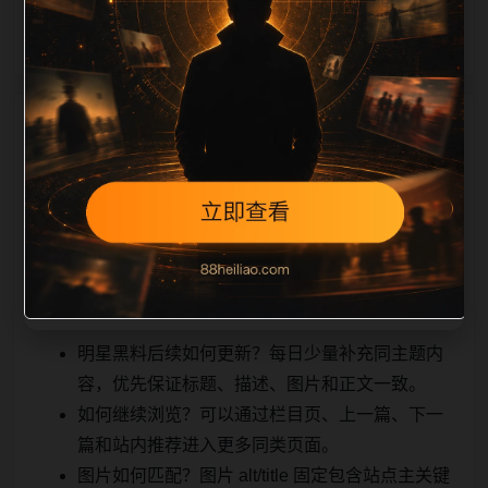
能被搜索引擎理解
相关问题与推荐
，也能让真实用户顺着栏目继续浏览。同站连续更新时
避免重复标题和重复首段，优先补充不同关键词、不同
栏目词和不同问题角度。栏目页则保留清晰入口，方便
后续专题自动归集。发布后按真实浏览器复查首屏、图
片、跳转体验、相关推荐和加载速度。
明星黑料后续如何更新？每日少量补充同主题内
容，优先保证标题、描述、图片和正文一致。
如何继续浏览？可以通过栏目页、上一篇、下一
篇和站内推荐进入更多同类页面。
图片如何匹配？图片 alt/title 固定包含站点主关键