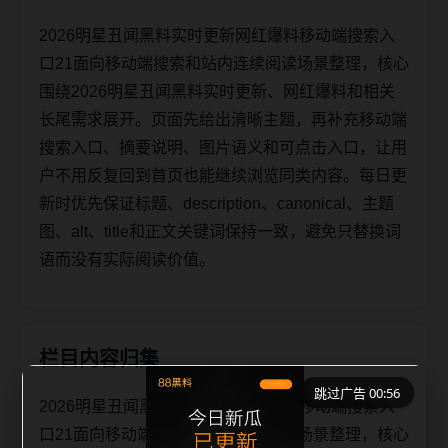
2026明星丑闻黑料实时更新网红爆料移动端搜索入
口21面向移动端搜索和站内连续阅读场景整理，核心
围绕2026明星丑闻黑料实时更新、网红爆料和相关
长尾需求展开。页面先给出清晰主题，再补充移动端
搜索入口、摘要说明、图片语义和可点击入口，让用
户不用反复回到首页也能继续浏览同类内容。每日更
新时优先保证标题、description、canonical、主题
图、alt、title和正文关键词保持一致，避免只替换词
语而没有实际阅读价值。
栏目内容归集
跳过广告 00:56
2026明星丑闻黑料实时更新网红爆料移动端搜索入
口21面向移动端搜索和站内连续阅读场景整理，核心