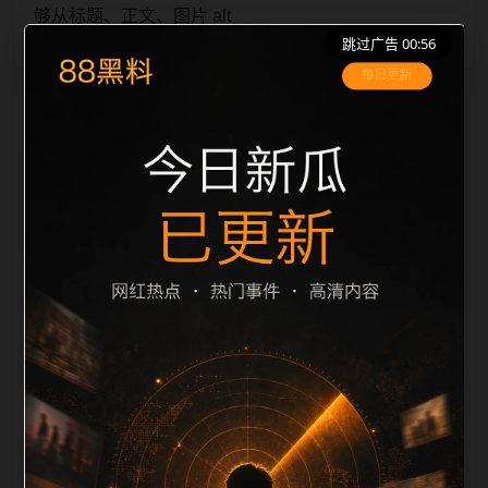
够从标题、正文、图片 alt
跳过广告 00:56
栏目内容归集
、title 之间识别一致主题。后续每日采集时，建议继续
执行远程图片本地化、坏图默认图兜底、标题去重和
description 长度过滤。如果同一主题下有多个相近页
面，应通过不同角度补充事件背景、访问场景、相关问
题或专题入口，降低站群页面之间的重复感。页面底部
保留同类推荐、上一篇下一篇和 sitemap 入口，保证重
要页面点击深度尽量控制在三次以内。正文维护时可按
用户搜索路径补充三类信息：入口是否稳定、同栏目还
有哪些可继续阅读、移动端打开时图片和摘要是否一
致。每次新增内容后同步检查标题、description、
canonical、主题图、alt、title和推荐链接，确保页面既