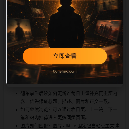
能被搜索引擎理解
相关问题与推荐
，也能让真实用户顺着栏目继续浏览。同站连续更新时
避免重复标题和重复首段，优先补充不同关键词、不同
栏目词和不同问题角度。栏目页则保留清晰入口，方便
后续专题自动归集。发布后按真实浏览器复查首屏、图
片、跳转体验、相关推荐和加载速度。
翻车事件后续如何更新？每日少量补充同主题内
容，优先保证标题、描述、图片和正文一致。
如何继续浏览？可以通过栏目页、上一篇、下一
篇和站内推荐进入更多同类页面。
图片如何匹配？图片 alt/title 固定包含站点主关键