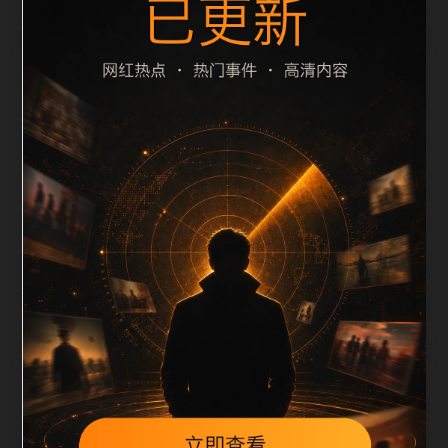
栏目内容归集
滤和 description 长度检查。栏目内容按每日少量新增
的方式持续扩展，每篇保留相关问题、站内推荐和清晰
的层级路径，减少用户反复返回搜索页。第35篇作为本
栏目的初始建设内容，主要用于补齐栏目深度、稳定内
链结构，并为后续专题聚合提供可点击入口。如果后续
发现页面缺图、标题过短、描述为空或正文不足，将进
入每日 SEO 检查清单自动修正。
相关问题
翻车事件后续如何更新？按每日少量、主题相