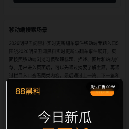
移动端搜索场景
2026明星丑闻黑料实时更新翻车事件移动端专题入口5
围绕2026明星丑闻黑料实时更新与翻车事件展开，页
面按照移动端浏览习惯整理标题、描述、图片和站内推
荐。用户进入页面后，可以先通过摘要了解主题，再通
过栏目入口查看同类内容，最后通过上一篇、下一篇和
热门推荐继续浏览。本页强调内容归集和主题一致性，
跳过广告 00:56
避免无关关键词堆砌，也避免多个站点同步发布完全相
同的标题。图片说明、文件名、alt 和 title 均围绕主关
键词、栏目词和文章标题生成，便于搜索引擎理解页面
主题。后续采集时将继续执行远程图片本地化、坏图默
认图兜底、标题重复过