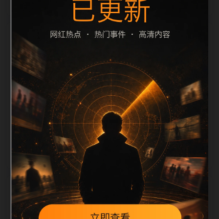
栏目内容归集
滤和 description 长度检查。栏目内容按每日少量新增
的方式持续扩展，每篇保留相关问题、站内推荐和清晰
的层级路径，减少用户反复返回搜索页。第36篇作为本
栏目的初始建设内容，主要用于补齐栏目深度、稳定内
链结构，并为后续专题聚合提供可点击入口。如果后续
发现页面缺图、标题过短、描述为空或正文不足，将进
入每日 SEO 检查清单自动修正。
相关问题
翻车事件后续如何更新？按每日少量、主题相