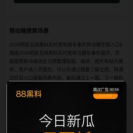
移动端搜索场景
2026明星丑闻黑料实时更新翻车事件移动端专题入口6
围绕2026明星丑闻黑料实时更新与翻车事件展开，页
面按照移动端浏览习惯整理标题、描述、图片和站内推
荐。用户进入页面后，可以先通过摘要了解主题，再通
过栏目入口查看同类内容，最后通过上一篇、下一篇和
热门推荐继续浏览。本页强调内容归集和主题一致性，
跳过广告 00:55
避免无关关键词堆砌，也避免多个站点同步发布完全相
同的标题。图片说明、文件名、alt 和 title 均围绕主关
键词、栏目词和文章标题生成，便于搜索引擎理解页面
主题。后续采集时将继续执行远程图片本地化、坏图默
认图兜底、标题重复过