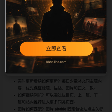
能被搜索引擎
相关问题与推荐
理解，也能让真实用户顺着栏目继续浏览。同站连续更
新时避免重复标题和重复首段，优先补充不同关键词、
不同栏目词和不同问题角度。栏目页则保留清晰入口，
方便后续专题自动归集。发布后按真实浏览器复查首
屏、图片、跳转体验、相关推荐和加载速度。
实时更新后续如何更新？每日少量补充同主题内
容，优先保证标题、描述、图片和正文一致。
如何继续浏览？可以通过栏目页、上一篇、下一
篇和站内推荐进入更多同类页面。
图片如何匹配？图片 alt/title 固定包含站点主关键