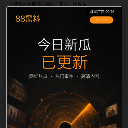
让搜索引擎能够从标题、正文、图片 a
跳过广告 00:56
栏目内容归集
lt、title 之间识别一致主题。后续每日采集时，建议继
续执行远程图片本地化、坏图默认图兜底、标题去重和
description 长度过滤。如果同一主题下有多个相近页
面，应通过不同角度补充事件背景、访问场景、相关问
题或专题入口，降低站群页面之间的重复感。页面底部
保留同类推荐、上一篇下一篇和 sitemap 入口，保证重
要页面点击深度尽量控制在三次以内。正文维护时可按
用户搜索路径补充三类信息：入口是否稳定、同栏目还
有哪些可继续阅读、移动端打开时图片和摘要是否一
致。每次新增内容后同步检查标题、description、
canonical、主题图、alt、title和推荐链接，确保页面既