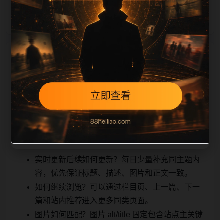
能被搜索引擎理解
相关问题与推荐
，也能让真实用户顺着栏目继续浏览。同站连续更新时
避免重复标题和重复首段，优先补充不同关键词、不同
栏目词和不同问题角度。栏目页则保留清晰入口，方便
后续专题自动归集。发布后按真实浏览器复查首屏、图
片、跳转体验、相关推荐和加载速度。
实时更新后续如何更新？每日少量补充同主题内
容，优先保证标题、描述、图片和正文一致。
如何继续浏览？可以通过栏目页、上一篇、下一
篇和站内推荐进入更多同类页面。
图片如何匹配？图片 alt/title 固定包含站点主关键