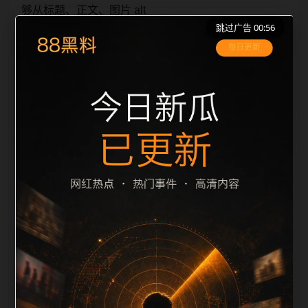
够从标题、正文、图片 alt
跳过广告 00:56
栏目内容归集
、title 之间识别一致主题。后续每日采集时，建议继续
执行远程图片本地化、坏图默认图兜底、标题去重和
description 长度过滤。如果同一主题下有多个相近页
面，应通过不同角度补充事件背景、访问场景、相关问
题或专题入口，降低站群页面之间的重复感。页面底部
保留同类推荐、上一篇下一篇和 sitemap 入口，保证重
要页面点击深度尽量控制在三次以内。正文维护时可按
用户搜索路径补充三类信息：入口是否稳定、同栏目还
有哪些可继续阅读、移动端打开时图片和摘要是否一
致。每次新增内容后同步检查标题、description、
canonical、主题图、alt、title和推荐链接，确保页面既