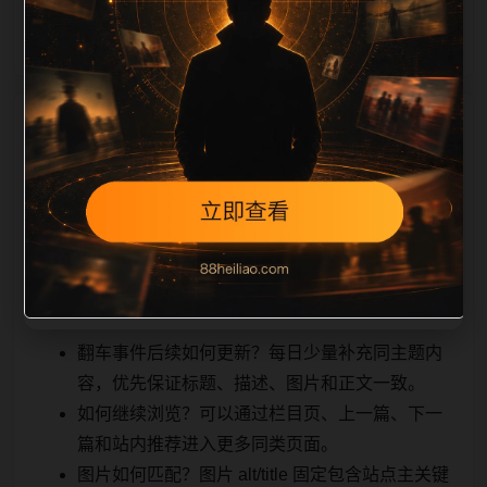
能被搜索引擎理解
相关问题与推荐
，也能让真实用户顺着栏目继续浏览。同站连续更新时
避免重复标题和重复首段，优先补充不同关键词、不同
栏目词和不同问题角度。栏目页则保留清晰入口，方便
后续专题自动归集。发布后按真实浏览器复查首屏、图
片、跳转体验、相关推荐和加载速度。
翻车事件后续如何更新？每日少量补充同主题内
容，优先保证标题、描述、图片和正文一致。
如何继续浏览？可以通过栏目页、上一篇、下一
篇和站内推荐进入更多同类页面。
图片如何匹配？图片 alt/title 固定包含站点主关键