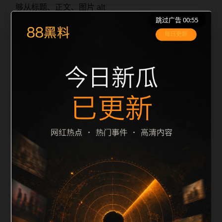
够从标题、正文、图片 alt
跳过广告 00:55
栏目内容归集
、title 之间识别一致主题。后续每日采集时，建议继续
执行远程图片本地化、坏图默认图兜底、标题去重和
description 长度过滤。如果同一主题下有多个相近页
面，应通过不同角度补充事件背景、访问场景、相关问
题或专题入口，降低站群页面之间的重复感。页面底部
保留同类推荐、上一篇下一篇和 sitemap 入口，保证重
要页面点击深度尽量控制在三次以内。正文维护时可按
用户搜索路径补充三类信息：入口是否稳定、同栏目还
有哪些可继续阅读、移动端打开时图片和摘要是否一
致。每次新增内容后同步检查标题、description、
canonical、主题图、alt、title和推荐链接，确保页面既