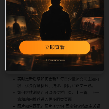
能被搜索引擎理解
相关问题与推荐
，也能让真实用户顺着栏目继续浏览。同站连续更新时
避免重复标题和重复首段，优先补充不同关键词、不同
栏目词和不同问题角度。栏目页则保留清晰入口，方便
后续专题自动归集。发布后按真实浏览器复查首屏、图
片、跳转体验、相关推荐和加载速度。
实时更新后续如何更新？每日少量补充同主题内
容，优先保证标题、描述、图片和正文一致。
如何继续浏览？可以通过栏目页、上一篇、下一
篇和站内推荐进入更多同类页面。
图片如何匹配？图片 alt/title 固定包含站点主关键